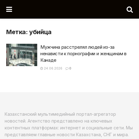
Метка:
убийца
Мужчина расстрелял людей из-за
ненависти к порнографии и женщинам в
Канаде
24.06.2026
0
Казахстанский мультимедийный портал-агрегатор
новостей. Агентство представлено на ключевых
контентных платформах: интернет и социальные сети. Мы
представляем главные новости Казахстана, СНГ и мира.