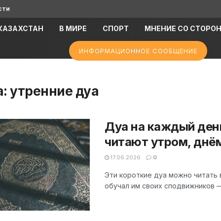
сти
КАЗАХСТАН
В МИРЕ
СПОРТ
МНЕНИЕ СО СТОРО
ИНФОРМАЦИОННОЕ СООБЩЕНИЕ
а:
утренние дуа
Дуа на каждый ден
читают утром, днё
17.06.2026
0
Эти короткие дуа можно читать в
обучал им своих сподвижников — 