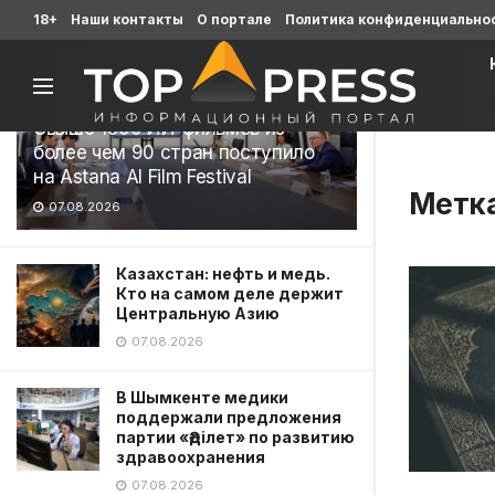
Последние
18+
Наши контакты
О портале
Политика конфиденциально
Свыше 1900 ИИ-фильмов из
более чем 90 стран поступило
на Astana AI Film Festival
Метк
07.08.2026
Казахстан: нефть и медь.
Кто на самом деле держит
Центральную Азию
07.08.2026
В Шымкенте медики
поддержали предложения
партии «Әділет» по развитию
здравоохранения
07.08.2026