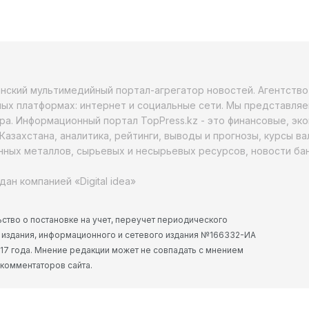
анский мультимедийный портал-агрегатор новостей. Агентств
ых платформах: интернет и социальные сети. Мы представляе
ра. Информационный портал TopPress.kz - это финансовые, эк
Казахстана, аналитика, рейтинги, выводы и прогнозы, курсы в
ных металлов, сырьевых и несырьевых ресурсов, новости бан
дан компанией «Digital idea»
ство о постановке на учет, переучет периодического
 издания, информационного и сетевого издания №166332-ИА
2017 года. Мнение редакции может не совпадать с мнением
 комментаторов сайта.