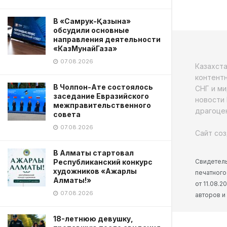
В «Самрук-Қазына»
обсудили основные
направления деятельности
«КазМунайГаза»
07.08.2026
Казахст
контентн
В Чолпон-Ате состоялось
СНГ и ми
заседание Евразийского
новости 
межправительственного
драгоцен
совета
07.08.2026
Сайт соз
В Алматы стартовал
Свидетель
Республиканский конкурс
художников «Ажарлы
печатного
Алматы!»
от 11.08.
07.08.2026
авторов и
18-летнюю девушку,