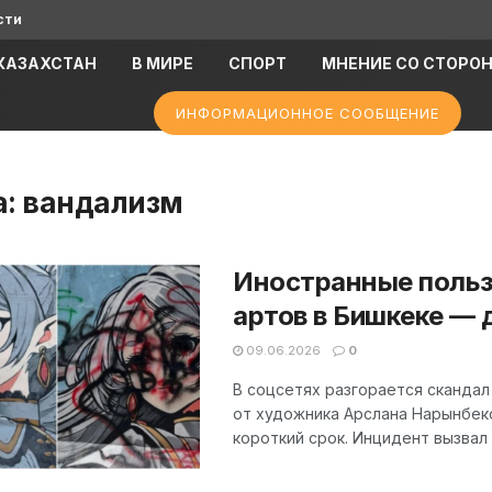
сти
КАЗАХСТАН
В МИРЕ
СПОРТ
МНЕНИЕ СО СТОРО
ИНФОРМАЦИОННОЕ СООБЩЕНИЕ
а:
вандализм
Иностранные польз
артов в Бишкеке — 
09.06.2026
0
В соцсетях разгорается скандал 
от художника Арслана Нарынбек
короткий срок. Инцидент вызвал 