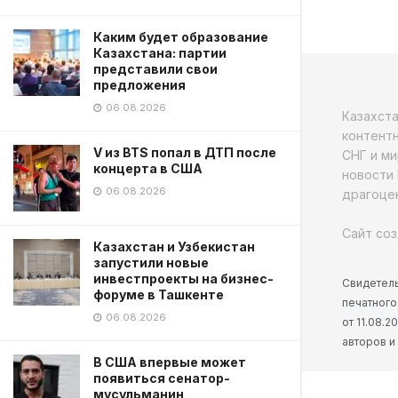
Каким будет образование
Казахстана: партии
представили свои
предложения
06.08.2026
Казахст
контентн
V из BTS попал в ДТП после
СНГ и ми
концерта в США
новости 
06.08.2026
драгоцен
Сайт соз
Казахстан и Узбекистан
запустили новые
инвестпроекты на бизнес-
Свидетель
форуме в Ташкенте
печатного
06.08.2026
от 11.08.
авторов и
В США впервые может
появиться сенатор-
мусульманин