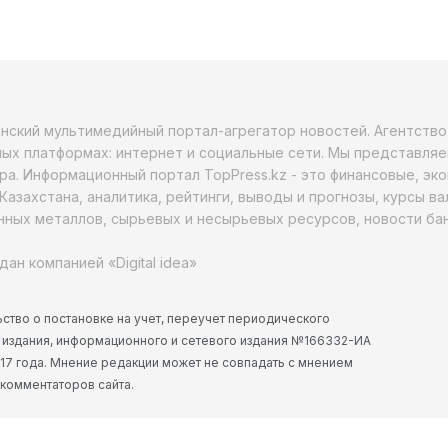
анский мультимедийный портал-агрегатор новостей. Агентств
ых платформах: интернет и социальные сети. Мы представляе
ра. Информационный портал TopPress.kz - это финансовые, эк
Казахстана, аналитика, рейтинги, выводы и прогнозы, курсы в
ных металлов, сырьевых и несырьевых ресурсов, новости бан
дан компанией «Digital idea»
ство о постановке на учет, переучет периодического
 издания, информационного и сетевого издания №166332-ИА
2017 года. Мнение редакции может не совпадать с мнением
 комментаторов сайта.