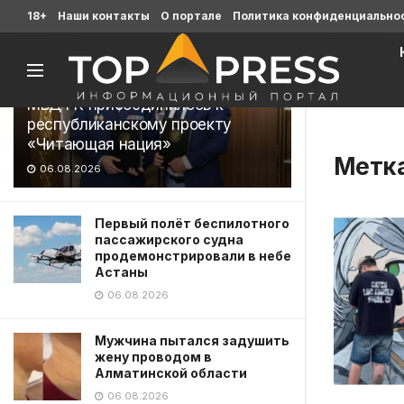
Последние
18+
Наши контакты
О портале
Политика конфиденциально
МВД РК присоединилось к
республиканскому проекту
«Читающая нация»
Метк
06.08.2026
Первый полёт беспилотного
пассажирского судна
продемонстрировали в небе
Астаны
06.08.2026
Мужчина пытался задушить
жену проводом в
Алматинской области
06.08.2026