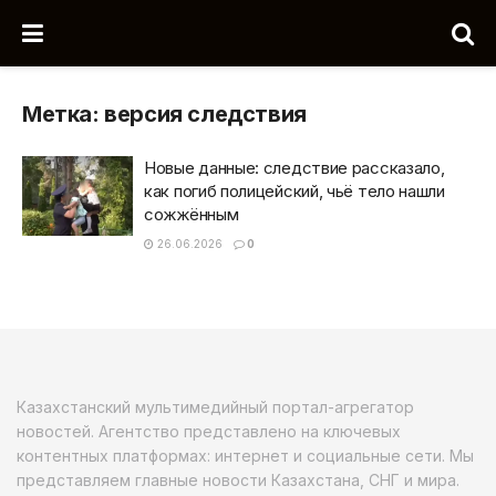
Метка:
версия следствия
Новые данные: следствие рассказало,
как погиб полицейский, чьё тело нашли
сожжённым
26.06.2026
0
Казахстанский мультимедийный портал-агрегатор
новостей. Агентство представлено на ключевых
контентных платформах: интернет и социальные сети. Мы
представляем главные новости Казахстана, СНГ и мира.