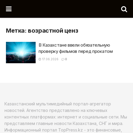
Метка:
возрастной ценз
В Казахстане ввели обязательную
проверку фильмов перед прокатом
17.06.2026
0
Казахстанский мультимедийный портал-агрегатор
новостей. Агентство представлено на ключевых
контентных платформах: интернет и социальные сети. Мы
представляем главные новости Казахстана, СНГ и мира.
Информационный портал TopPress.kz - это финансовые,