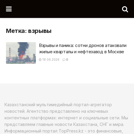
Метка:
взрывы
Взрывы и паника: сотни дронов атаковали
жилые кварталы и нефтезавод в Москве
18.06.2026
0
Казахстанский мультимедийный портал-агрегатор
новостей. Агентство представлено на ключевых
контентных платформах: интернет и социальные сети. Мы
представляем главные новости Казахстана, СНГ и мира.
Информационный портал TopPress.kz - это финансовые,