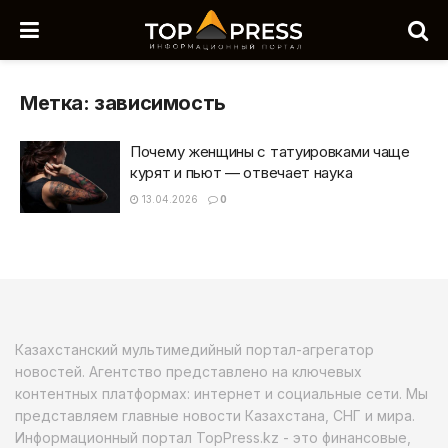
Метка:
зависимость
Почему женщины с татуировками чаще
курят и пьют — отвечает наука
13.04.2026
0
Казахстанский мультимедийный портал-агрегатор
новостей. Агентство представлено на ключевых
контентных платформах: интернет и социальные сети. Мы
представляем главные новости Казахстана, СНГ и мира.
Информационный портал TopPress.kz - это финансовые,