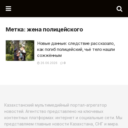
Метка:
жена полицейского
Новые данные: следствие рассказало,
как погиб полицейский, чьё тело нашли
сожжённым
26.06.2026
0
Казахстанский мультимедийный портал-агрегатор
новостей. Агентство представлено на ключевых
контентных платформах: интернет и социальные сети. Мы
представляем главные новости Казахстана, СНГ и мира.