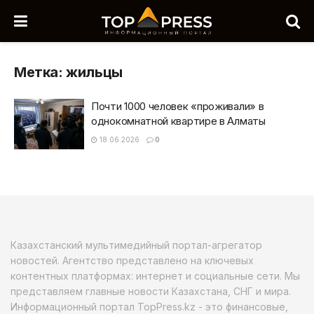
Метка:
жильцы
Почти 1000 человек «проживали» в
однокомнатной квартире в Алматы
18.06.2026
0
Казахстанский мультимедийный портал-агрегатор
новостей. Агентство представлено на ключевых
контентных платформах: интернет и социальные сети. Мы
представляем главные новости Казахстана, СНГ и мира.
Информационный портал TopPress.kz - это финансовые,