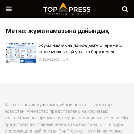
Метка:
жұма намазына дайындық
Жұма намазына дайындық: ғұсл ережесі
және мешітке қай уақытта бару керек
22.06.2026
0
Казахстанский мультимедийный портал-агрегатор
новостей. Агентство представлено на ключевых
контентных платформах: интернет и социальные сети. Мы
представляем главные новости Казахстана, СНГ и мира.
Информационный портал TopPress.kz - это финансовые,