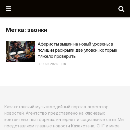
Метка:
звонки
Аферисты вышли на новый уровень: в
полиции раскрыли две уловки, которые
тяжело проверить
16.06.2026
0
Казахстанский мультимедийный портал-агрегатор
новостей. Агентство представлено на ключевых
контентных платформах: интернет и социальные сети. Мы
представляем главные новости Казахстана, СНГ и мира.