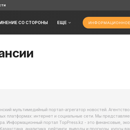
сти
МНЕНИЕ СО СТОРОНЫ
ЕЩЕ
ИНФОРМАЦИОННОЕ
ансии
анский мультимедийный портал-агрегатор новостей. Агентств
ых платформах: интернет и социальные сети. Мы представляе
ра. Информационный портал TopPress.kz - это финансовые, эк
Казахстана, аналитика, рейтинги, выводы и прогнозы, курсы в