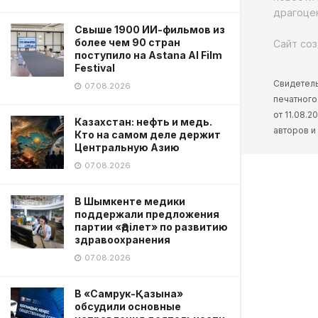
драгоцен
Свыше 1900 ИИ-фильмов из
более чем 90 стран
Сайт соз
поступило на Astana AI Film
Festival
Свидетель
07.08.2026
печатного
от 11.08.
Казахстан: нефть и медь.
авторов и
Кто на самом деле держит
Центральную Азию
07.08.2026
В Шымкенте медики
поддержали предложения
партии «Әділет» по развитию
здравоохранения
07.08.2026
В «Самрук-Қазына»
обсудили основные