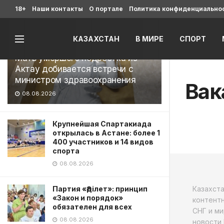
Последние
18+
Наши контакты
О портале
Политика конфиденциально
КАЗАХСТАН
В МИРЕ
СПОРТ
Мать умершего подростка из
Актау добивается встречи с
министром здравоохранения
Вак
08.08.2026
Крупнейшая Спартакиада
открылась в Астане: более 1
400 участников и 14 видов
спорта
08.08.2026
Партия «Әділет»: принцип
Казахст
«Закон и порядок»
контентн
обязателен для всех
СНГ и ми
08.08.2026
новости 