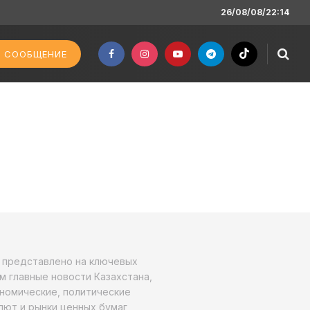
26/08/08/22:14
 СООБЩЕНИЕ
о представлено на ключевых
м главные новости Казахстана,
ономические, политические
алют и рынки ценных бумаг,