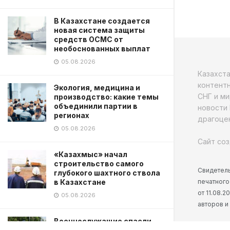
В Казахстане создается
новая система защиты
средств ОСМС от
необоснованных выплат
05.08.2026
Казахст
контентн
Экология, медицина и
СНГ и ми
производство: какие темы
объединили партии в
новости 
регионах
драгоцен
05.08.2026
Сайт соз
«Казахмыс» начал
строительство самого
Свидетель
глубокого шахтного ствола
печатного
в Казахстане
от 11.08.
05.08.2026
авторов и
Военнослужащие спасли