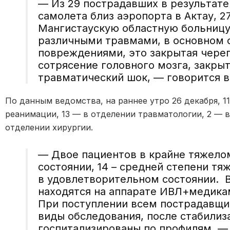
— Из 29 пострадавших в результат
самолета близ аэропорта в Актау, 2
Мангистаускую областную больницу
различными травмами, в основном
повреждениями, это закрытая череп
сотрясение головного мозга, закры
травматический шок, — говорится в
По данным ведомства, на раннее утро 26 декабря, 1
реанимации, 13 — в отделении травматологии, 2 — в
отделении хирургии.
— Двое пациентов в крайне тяжелом
состоянии, 14 – средней степени тяж
в удовлетворительном состоянии. В
находятся на аппарате ИВЛ+медикам
При поступлении всем пострадавщ
виды обследования, после стабилиз
госпитализированы по профилям, —