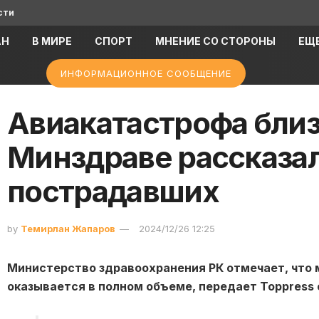
сти
АН
В МИРЕ
СПОРТ
МНЕНИЕ СО СТОРОНЫ
ЕЩ
ИНФОРМАЦИОННОЕ СООБЩЕНИЕ
Авиакатастрофа близ 
Минздраве рассказал
пострадавших
by
Темирлан Жапаров
2024/12/26 12:25
Министерство здравоохранения РК отмечает, чт
оказывается в полном объеме, передает Toppress 