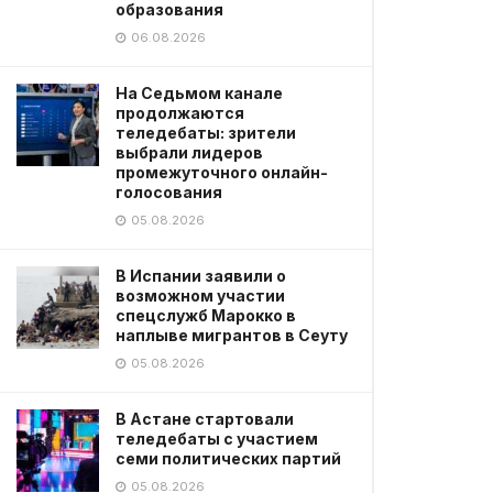
образования
06.08.2026
На Седьмом канале
продолжаются
теледебаты: зрители
выбрали лидеров
промежуточного онлайн-
голосования
05.08.2026
В Испании заявили о
возможном участии
спецслужб Марокко в
наплыве мигрантов в Сеуту
05.08.2026
В Астане стартовали
теледебаты с участием
семи политических партий
05.08.2026