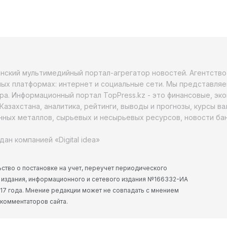
анский мультимедийный портал-агрегатор новостей. Агентств
ых платформах: интернет и социальные сети. Мы представляе
ра. Информационный портал TopPress.kz - это финансовые, эк
Казахстана, аналитика, рейтинги, выводы и прогнозы, курсы в
ных металлов, сырьевых и несырьевых ресурсов, новости бан
дан компанией «Digital idea»
ство о постановке на учет, переучет периодического
 издания, информационного и сетевого издания №166332-ИА
2017 года. Мнение редакции может не совпадать с мнением
 комментаторов сайта.