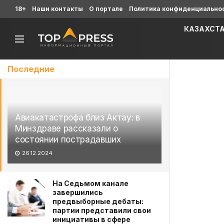
18+
Наши контакты
О портале
Политика конфиденциально
КАЗАХСТ
Последние
Авиакатастрофа близ Актау: в
Минздраве рассказали о
состоянии пострадавших
26.12.2024
На Седьмом канале
завершились
предвыборные дебаты:
партии представили свои
инициативы в сфере