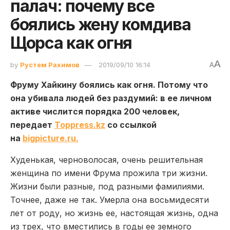
палач: почему все
боялись жену комдива
Щорса как огня
A
by
Рустем Рахимов
2019/09/10 16:14
A
Фруму Хайкину боялись как огня. Потому что
она убивала людей без раздумий: в ее личном
активе числится порядка 200 человек,
передает
Toppress.kz
со ссылкой
на
bigpicture.ru.
Худенькая, черноволосая, очень решительная
женщина по имени Фрума прожила три жизни.
Жизни были разные, под разными фамилиями.
Точнее, даже не так. Умерла она восьмидесяти
лет от роду, но жизнь ее, настоящая жизнь, одна
из трех, что вместились в годы ее земного