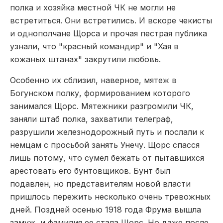
полка и хозяйка местной ЧК не могли не
встретиться. Они встретились. И вскоре чекисты
и однополчане Щорса и прочая пестрая публика
узнали, что "красный командир" и "Хая в
кожаных штанах" закрутили любовь.
Особенно их сблизил, наверное, мятеж в
Богунском полку, формированием которого
занимался Щорс. Мятежники разгромили ЧК,
заняли штаб полка, захватили телеграф,
разрушили железнодорожный путь и послали к
немцам с просьбой занять Унечу. Щорс спасся
лишь потому, что сумел бежать от пытавшихся
арестовать его бунтовщиков. Бунт был
подавлен, но представителям новой власти
пришлось пережить несколько очень тревожных
дней. Поздней осенью 1918 года Фрума вышла
замуж, и фамилия ее стала Щорс. Но даже после