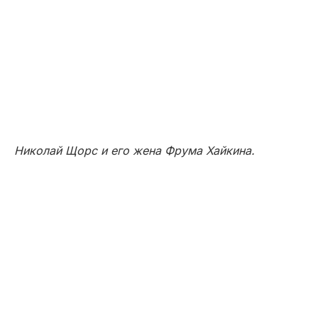
К революционному движению Фрума Хайкина
примкнула в 1917 году. В 1918-м она объявилась в
городе Унече (ныне Брянская область) во главе
отряда китайцев и казахов, которые до
революции были наняты на строительство
железной дороги. Теперь они остались не у дел,
и новая власть быстро сформировала из них
боевые отряды, в том числе и при местных ЧК.