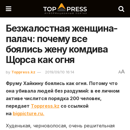
Безжалостная женщина-
палач: почему все
боялись жену комдива
Щорса как огня
A
by
Toppress.kz
2019/09/10 16:14
A
Фруму Хайкину боялись как огня. Потому что
она убивала людей без раздумий: в ее личном
активе числится порядка 200 человек,
передает
Toppress.kz
со ссылкой
на
bigpicture.ru.
Худенькая, черноволосая, очень решительная