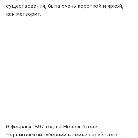
существования, была очень короткой и яркой,
как метеорит.
6 февраля 1897 года в Новозыбкове
Черниговской губернии в семье еврейского
чиновника родилась дочка Фрума. Она получила
домашнее образование в пределах двух классов
и прилежно, как и положено девочке из
приличной еврейской семьи, училась шить,
потому что, скажите на милость, кто же ей
пошьет приданое, которое таки понадобится?
Вообще, о детстве ее и юности сохранилось
крайне мало сведений. Она и сама, видимо, не
очень любила впоследствии вспоминать эти
годы в еврейском местечке. Говорили о том, что