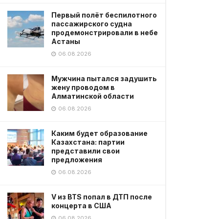
Первый полёт беспилотного
пассажирского судна
продемонстрировали в небе
Астаны
06.08.2026
Мужчина пытался задушить
жену проводом в
Алматинской области
06.08.2026
Каким будет образование
Казахстана: партии
представили свои
предложения
06.08.2026
V из BTS попал в ДТП после
концерта в США
06.08.2026