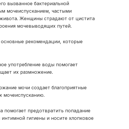
его вызванное бактериальной
ым мочеиспусканием, частыми
 живота. Женщины страдают от цистита
троения мочевыводящих путей.
 основные рекомендации, которые
рное употребление воды помогает
ащает их размножение.
ержание мочи создает благоприятные
 к мочеиспусканию.
на помогает предотвратить попадание
я интимной гигиены и носите хлопковое