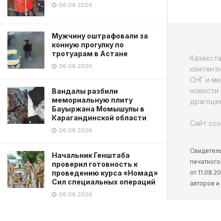
06.08.2026
Мужчину оштрафовали за
конную прогулку по
тротуарам в Астане
Казахст
06.08.2026
контентн
СНГ и ми
новости 
Вандалы разбили
мемориальную плиту
драгоцен
Бауыржана Момышулы в
Карагандинской области
Сайт соз
06.08.2026
Свидетель
Начальник Генштаба
печатного
проверил готовность к
от 11.08.
проведению курса «Номад»
Сил специальных операций
авторов и
06.08.2026