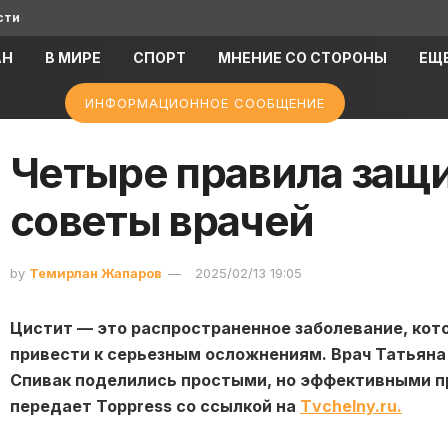
сти
АН
В МИРЕ
СПОРТ
МНЕНИЕ СО СТОРОНЫ
ЕЩ
ИНФОРМАЦИОННОЕ СООБЩЕНИЕ
Четыре правила защи
советы врачей
by
Темирлан Жапаров
2025/02/13 19:05
Цистит — это распространенное заболевание, ко
привести к серьезным осложнениям. Врач Татьяна
Спивак поделились простыми, но эффективными п
передает Toppress со ссылкой на
Тvchelny.ru.