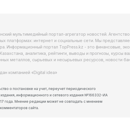
анский мультимедийный портал-агрегатор новостей. Агентств
ых платформах: интернет и социальные сети. Мы представляе
ра. Информационный портал TopPress.kz - это финансовые, эк
Казахстана, аналитика, рейтинги, выводы и прогнозы, курсы в
ных металлов, сырьевых и несырьевых ресурсов, новости бан
дан компанией «Digital idea»
ство о постановке на учет, переучет периодического
 издания, информационного и сетевого издания №166332-ИА
2017 года. Мнение редакции может не совпадать с мнением
 комментаторов сайта.