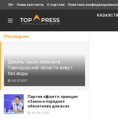
18+
Наши контакты
О портале
Политика конфиденциально
КАЗАХСТ
Последние
Десять тысяч сельчан в
Павлодарской области живут
без воды
09.07.2017
Партия «Әділет»: принцип
«Закон и порядок»
обязателен для всех
08.08.2026