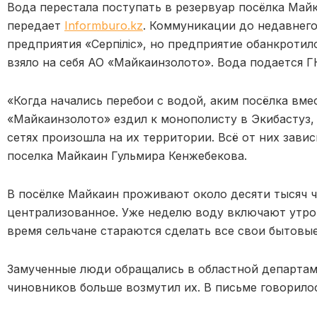
Вода перестала поступать в резервуар посёлка Май
передает
Informburo.kz
. Коммуникации до недавнег
предприятия «Серпiлiс», но предприятие обанкроти
взяло на себя АО «Майкаинзолото». Вода подается 
«Когда начались перебои с водой, аким посёлка вме
«Майкаинзолото» ездил к монополисту в Экибастуз, 
сетях произошла на их территории. Всё от них зави
поселка Майкаин Гульмира Кенжебекова.
В посёлке Майкаин проживают около десяти тысяч ч
централизованное. Уже неделю воду включают утром 
время сельчане стараются сделать все свои бытовые
Замученные люди обращались в областной департам
чиновников больше возмутил их. В письме говорило