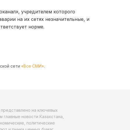
оканал», учредителем которого
аварии на их сетях незначительные, и
ответствует норме.
рской сети
«Все СМИ»
.
о представлено на ключевых
м главные новости Казахстана,
ономические, политические
алют и рынки ценных бумаг,