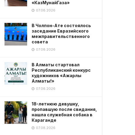
«КазМунайГаза»
07.08.2026
В Чолпон-Ате состоялось
заседание Евразийского
межправительственного
совета
07.08.2026
В Алматы стартовал
Республиканский конкурс
художников «Ажарлы
Алматы!»
07.08.2026
18-летнюю девушку,
пропавшую после свидания,
нашла служебная собака в
Караганде
07.08.2026