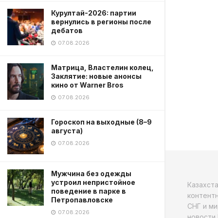
Курултай-2026: партии
вернулись в регионы после
дебатов
07.08.2026
Матрица, Властелин колец,
Заклятие: новые анонсы
кино от Warner Bros
07.08.2026
Гороскоп на выходные (8–9
августа)
07.08.2026
Мужчина без одежды
устроил непристойное
Казахст
поведение в парке в
контентн
Петропавловске
СНГ и ми
07.08.2026
новости 