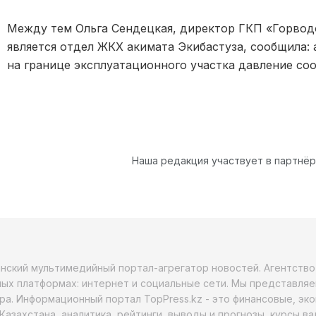
Между тем Ольга Сендецкая, директор ГКП «Горвод
является отдел ЖКХ акимата Экибастуза, сообщила: 
на границе эксплуатационного участка давление со
Наша редакция участвует в партнё
анский мультимедийный портал-агрегатор новостей. Агентств
ых платформах: интернет и социальные сети. Мы представляе
ра. Информационный портал TopPress.kz - это финансовые, эк
Казахстана, аналитика, рейтинги, выводы и прогнозы, курсы в