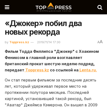
«Джокер» побил два
новых рекорда
A
by
Toppress.kz
2019/11/14 17:30
A
Фильм Тодда Филлипса "Джокер" с Хоакином
Фениксом в главной роли возглавляет
британский прокат шестую неделю подряд,
передает
Toppress.kz
со ссылкой на
Lenta.ru.
Он стал первым фильмом за последние десять
лет, который удерживал первое место на
протяжении полутора месяцев. Последней
картиной, установившей такой рекорд, был
"Аватар" Джеймса Кэмерона. Он вышел в 2009