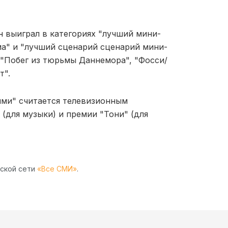
н выиграл в категориях "лучший мини-
ма" и "лучший сценарий сценарий мини-
 "Побег из тюрьмы Даннемора", "Фосси/
т".
ми" считается телевизионным
(для музыки) и премии "Тони" (для
рской сети
«Все СМИ»
.