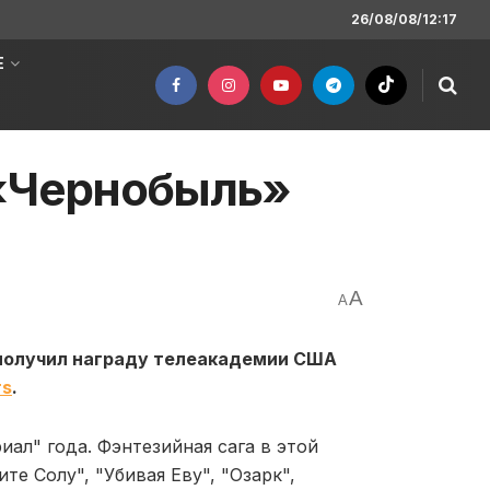
26/08/08/12:17
Е
 «Чернобыль»
A
A
 получил награду телеакадемии США
rs
.
ал" года. Фэнтезийная сага в этой
е Солу", "Убивая Еву", "Озарк",