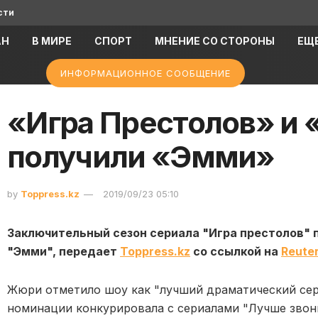
сти
АН
В МИРЕ
СПОРТ
МНЕНИЕ СО СТОРОНЫ
ЕЩ
ИНФОРМАЦИОННОЕ СООБЩЕНИЕ
«Игра Престолов» и
получили «Эмми»
by
Toppress.kz
2019/09/23 05:10
Заключительный сезон сериала "Игра престолов"
"Эмми", передает
Toppress.kz
со ссылкой на
Reute
Жюри отметило шоу как "лучший драматический сери
номинации конкурировала с сериалами "Лучше звонит