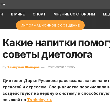
сти
АН
В МИРЕ
СПОРТ
МНЕНИЕ СО СТОРОНЫ
ЕЩ
ИНФОРМАЦИОННОЕ СООБЩЕНИЕ
Какие напитки помог
советы диетолога
by
Темирлан Жапаров
2025/02/07 19:05
Диетолог Дарья Русакова рассказала, какие напит
тревогой и стрессом. Специалистка перечислила 
воздействуют на нервную систему и способствуют
ссылкой на
Тvchelny.ru.