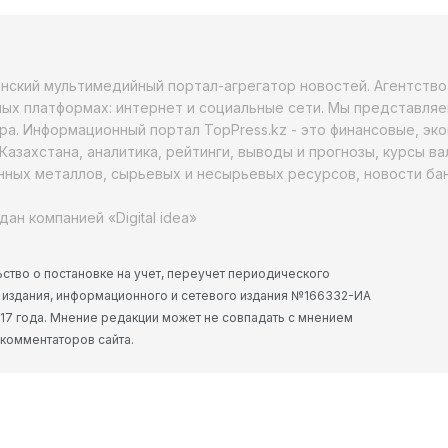
анский мультимедийный портал-агрегатор новостей. Агентств
ых платформах: интернет и социальные сети. Мы представляе
ра. Информационный портал TopPress.kz - это финансовые, эк
Казахстана, аналитика, рейтинги, выводы и прогнозы, курсы в
ных металлов, сырьевых и несырьевых ресурсов, новости бан
дан компанией «Digital idea»
ство о постановке на учет, переучет периодического
 издания, информационного и сетевого издания №166332-ИА
2017 года. Мнение редакции может не совпадать с мнением
 комментаторов сайта.