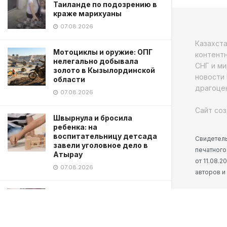
Таиланде по подозрению в
краже марихуаны
07.08.2026
Казахст
Мотоциклы и оружие: ОПГ
контентн
нелегально добывала
СНГ и ми
золото в Кызылординской
новости 
области
драгоцен
07.08.2026
Сайт соз
Швырнула и бросила
ребенка: на
воспитательницу детсада
Свидетель
завели уголовное дело в
печатного
Атырау
от 11.08.
07.08.2026
авторов и
Дети застряли на
телевышке в Восточно-
Казахстанской области
07.08.2026