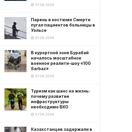
07.08.2026
Парень в костюме Смерти
пугал пациентов больницы в
Уэльсе
07.08.2026
В курортной зоне Бурабай
началось масштабное
военное реалити-шоу «100
Sarbaz»
07.08.2026
Туризм как шанс на жизнь:
почему развитие
инфраструктуры
необходимо ВКО
07.08.2026
Казахстанцев задержали в