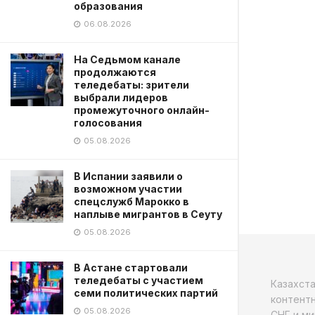
образования
06.08.2026
На Седьмом канале
продолжаются
теледебаты: зрители
выбрали лидеров
промежуточного онлайн-
голосования
05.08.2026
В Испании заявили о
возможном участии
спецслужб Марокко в
наплыве мигрантов в Сеуту
05.08.2026
В Астане стартовали
теледебаты с участием
Казахст
семи политических партий
контентн
05.08.2026
СНГ и ми