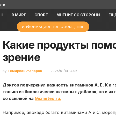
сти
АН
В МИРЕ
СПОРТ
МНЕНИЕ СО СТОРОНЫ
ЕЩ
ИНФОРМАЦИОННОЕ СООБЩЕНИЕ
Какие продукты пом
зрение
by
Темирлан Жапаров
2025/01/14 14:05
Доктор подчеркнул важность витаминов А, Е, К и 
только из биологически активных добавок, но и из
со ссылкой на
Gismeteo.ru.
Например, авокадо богато витаминами А и С, мореп