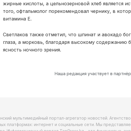
жирные кислоты, а цельнозерновой хлеб является и
того, офтальмолог порекомендовал чернику, в кото
витамина Е.
Светлаков также отметил, что шпинат и авокадо бо
глаза, а морковь, благодаря высокому содержанию 
ясность ночного зрения.
Наша редакция участвует в партнё
анский мультимедийный портал-агрегатор новостей. Агентств
ых платформах: интернет и социальные сети. Мы представляе
ра. Информационный портал TopPress.kz - это финансовые, эк