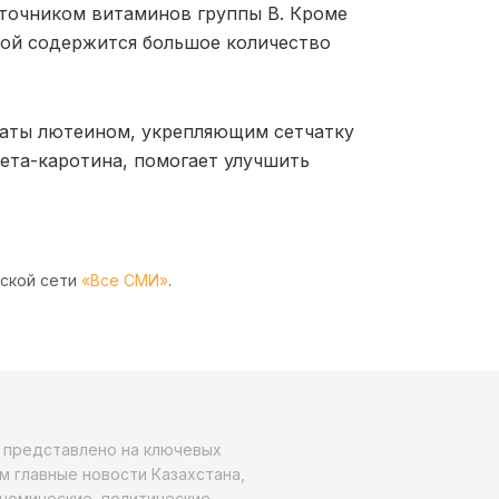
сточником витаминов группы В. Кроме
рой содержится большое количество
гаты лютеином, укрепляющим сетчатку
бета-каротина, помогает улучшить
рской сети
«Все СМИ»
.
о представлено на ключевых
м главные новости Казахстана,
ономические, политические