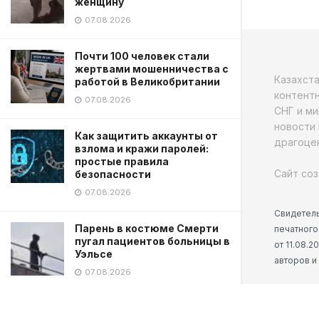
женщину
07.08.2026
Почти 100 человек стали
жертвами мошенничества с
Казахст
работой в Великобритании
контентн
07.08.2026
СНГ и ми
новости 
Как защитить аккаунты от
драгоцен
взлома и кражи паролей:
простые правила
Сайт соз
безопасности
07.08.2026
Свидетель
Парень в костюме Смерти
печатного
пугал пациентов больницы в
от 11.08.
Уэльсе
авторов и
07.08.2026
ЗАГРУЗИТЬ ЕЩЕ