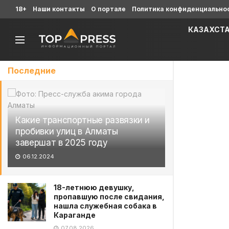
18+
Наши контакты
О портале
Политика конфиденциально
КАЗАХСТ
Последние
Какие транспортные развязки и
пробивки улиц в Алматы
завершат в 2025 году
06.12.2024
18-летнюю девушку,
пропавшую после свидания,
нашла служебная собака в
Караганде
07.08.2026