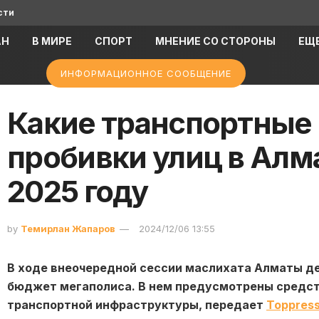
сти
АН
В МИРЕ
СПОРТ
МНЕНИЕ СО СТОРОНЫ
ЕЩ
ИНФОРМАЦИОННОЕ СООБЩЕНИЕ
Какие транспортные 
пробивки улиц в Алм
2025 году
by
Темирлан Жапаров
2024/12/06 13:55
В ходе внеочередной сессии маслихата Алматы д
бюджет мегаполиса. В нем предусмотрены средст
транспортной инфраструктуры, передает
Toppress