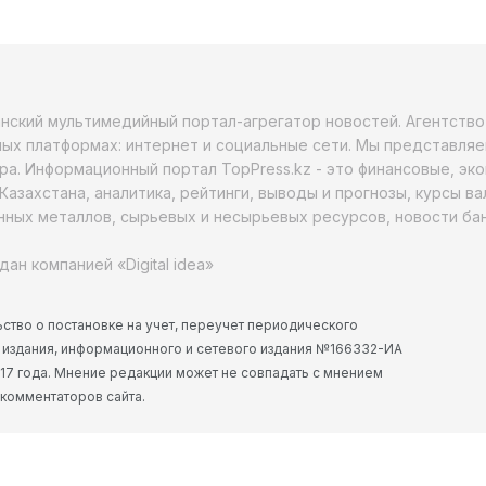
анский мультимедийный портал-агрегатор новостей. Агентств
ых платформах: интернет и социальные сети. Мы представляе
ра. Информационный портал TopPress.kz - это финансовые, эк
Казахстана, аналитика, рейтинги, выводы и прогнозы, курсы в
ных металлов, сырьевых и несырьевых ресурсов, новости бан
дан компанией «Digital idea»
ство о постановке на учет, переучет периодического
 издания, информационного и сетевого издания №166332-ИА
2017 года. Мнение редакции может не совпадать с мнением
 комментаторов сайта.