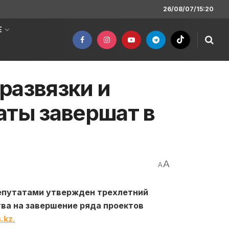
26/08/07/15:20
Е
развязки и
аты завершат в
A
A
епутатами утвержден трехлетний
ва на завершение ряда проектов
.kz.