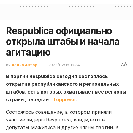
Respublica официально
открыла штабы и начала
агитацию
A
by
Алина Автор
2023/02/18 19:34
A
В п
арти
и
Respublica
сегодня
состоялось
открытие республиканского и региональных
штабов
, сеть которых охватывает все регионы
страны, передает
Toppress
.
Состоялось совещание, в котором приняли
участие лидеры
Respublica
, кандидаты в
депутаты Мажилиса и другие члены партии. К