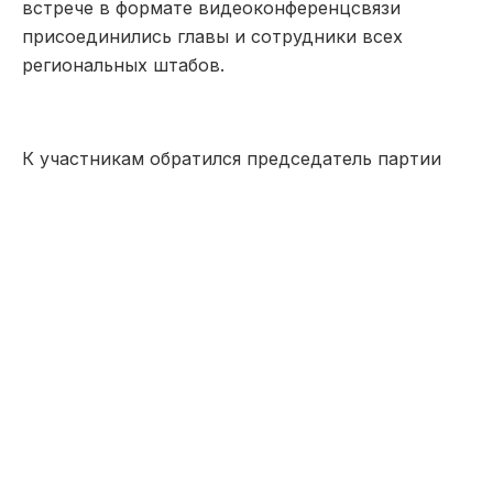
встрече в формате
видеоконференцсвязи
присоединились главы и сотрудники всех
региональных штабов.
К участникам обратился председатель партии
Айдарбек
Ходжаназаров
:
«
Наконец, долгожданный момент и
день Х настал. Стартовал
агитационный период. Теперь мы
можем действовать в полную мощь!
Я знаю, как много и тяжело вы все
работали – не ели, не спали по
ночам, занимались самыми разными
задачами (которые, возможно,
никогда раньше и не пробовали).
Были ошибки, были и победы.
Главное, мы дошли до этого
важного пункта в нашем пути!
С