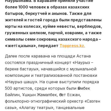
Наурызнама. В караване приняли участие
более 1000 человек в образах казахских
батыров, беркутчей и акынов. Также для
жителей и гостей города были представлены
юрты на колесах, куйме невесты, верблюдов,
груженных шелком, парчой, коврами, а также
символы семи сокровищ казахского народа –
«жеті қазына», передает
Toppress.kz.
Далее после каравана на площади Астана
состоялся праздничный концерт «Наурыз –
береке бастауы», начавшийся с музыкальной
композиции и театрализованной постановки
«Наурыз шашу». На сцене выступили порядка
500 артистов, среди которых были Әзімбек
Байлин, Ұшқын Жамалбек, Әсет Есжан,
фольклорно-этнографический оркестр «Сазген
сазы», «Алатау театры», танцевальные