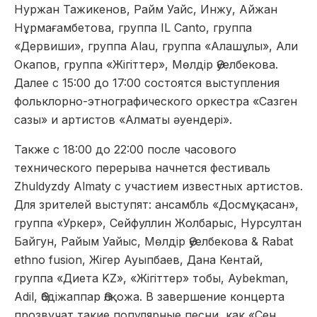
Нуржан Тажикенов, Райм Уайс, Инжу, Айжан
Нұрмағамбетова, группа IL Canto, группа
«Дервиши», группа Alau, группа «Алашұлы», Али
Окапов, группа «Жігіттер», Мөлдір Әуелбекова.
Далее c 15:00 до 17:00 состоятся выступления
фольклорно-этнографического оркестра «Сазген
сазы» и артистов «Алматы әуендері».
Также с 18:00 до 22:00 после часового
технического перерыва начнется фестиваль
Zhuldyzdy Almaty с участием известных артистов.
Для зрителей выступят: ансамбль «Досмұқасан»,
группа «Уркер», Сейфуллин Жолбарыс, Нурсултан
Байгун, Райым Уайыс, Мөлдір Әуелбекова & Rabat
ethno fusion, Жігер Ауыпбаев, Дана Кентай,
группа «Диета KZ», «Жігіттер» тобы, Aybekman,
Adil, Әбдіжаппар Әлқожа. В завершение концерта
прозвучат такие популярные песни, как «Сен