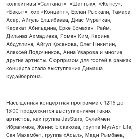
коллективы «Салтанат», «Шаттық», «Жетісу»,
«Бақыт», хор «Концепт», Ерлан Рысқали, Тамара
Асар, Айгуль Елшибаева, Диас Мұратқан,
Каракат Абильдина, Ерке Есмахан, Райм,
Дильназ Ахмадиева, Роман Ким, Карина
Абдуллина, Айгүл Қосанова, Олег Никитин,
Алексей Лодочников, Анна Уварова и многие
другие артисты. Сюрпризом для гостей в рамках
концерта стало выступление Димаша
Кудайбергена.
Насыщенная концертная программа с 12:15 до
15:00 продолжится выступлениями таких
артистов, как группа JasStars, Сүлеймен
Ибрагимов, Женис Ыскакова, группа МузАрт Life,
Сая Махамбет, группа «Асыл», Мади Рымбаев,