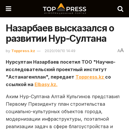
Назарбаев высказался о
развитии Нур-Султана
A
by
Toppress.kz
2020/09/10 14:49
A
Нурсултан Назарбаев посетил ТОО "Научно-
исследовательский проектный институт
"Астанагенплан", передает
Toppress.kz
со
ссылкой на
Elbasy.kz.
Аким Нур-Султана Алтай Кульгинов представил
Первому Президент
у план строительства
социально-культурных объектов города,
модернизации инфраструктуры, поэтапной
реализации задач в сфере благоустройства и