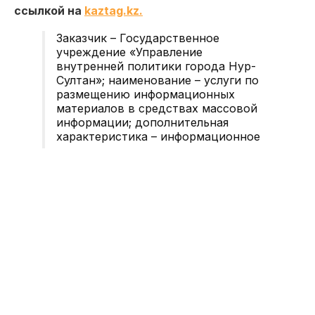
ссылкой на
kaztag.kz.
Заказчик – Государственное
учреждение «Управление
внутренней политики города Нур-
Султан»; наименование – услуги по
размещению информационных
материалов в средствах массовой
информации; дополнительная
характеристика – информационное
освещение вопросов социально-
экономического развития столицы в
условиях пандемии COVID-19 в
республиканском печатном СМИ;
плановая сумма – Т19 199 107,14, —
говорится в описании лота,
размещенного в четверг на портале
государственных закупок.
Прием заявок на участие в конкурсе стартует 11
сентября в 9.00 и завершится 15 августа в 18.00.