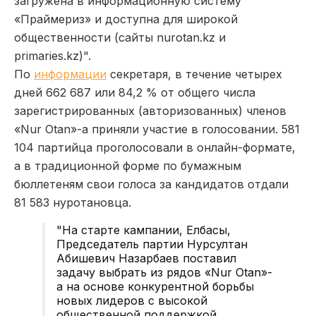
загружена в информационную систему
«Праймериз» и доступна для широкой
общественности (сайты nurotan.kz и
primaries.kz)".
По
информации
секретаря, в течение четырех
дней 662 687 или 84,2 % от общего числа
зарегистрированных (авторизованных) членов
«Nur Otan»-а приняли участие в голосовании. 581
104 партийца проголосовали в онлайн-формате,
а в традиционной форме по бумажным
бюллетеням свои голоса за кандидатов отдали
81 583 нуротановца.
"На старте кампании, Елбасы,
Председатель партии Нурсултан
Абишевич Назарбаев поставил
задачу выбрать из рядов «Nur Otan»-
а на основе конкурентной борьбы
новых лидеров с высокой
общественной поддержкой,