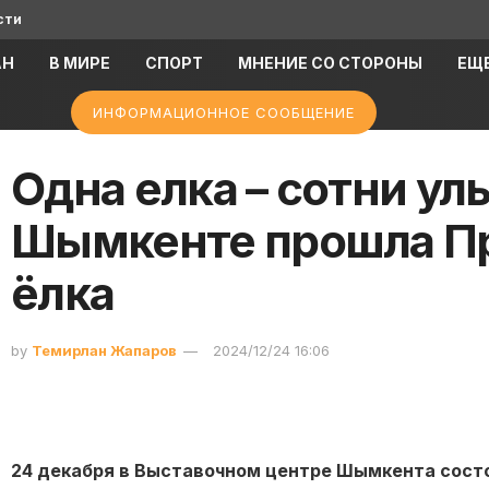
сти
АН
В МИРЕ
СПОРТ
МНЕНИЕ СО СТОРОНЫ
ЕЩ
ИНФОРМАЦИОННОЕ СООБЩЕНИЕ
Одна елка – сотни ул
Шымкенте прошла П
ёлка
by
Темирлан Жапаров
2024/12/24 16:06
24 декабря в Выставочном центре Шымкента сост