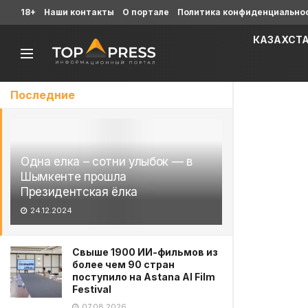
18+
Наши контакты
О портале
Политика конфиденциально
КАЗАХСТ
Последние
Одна елка – сотни улыбок — в
Шымкенте прошла
Президентская ёлка
24.12.2024
Свыше 1900 ИИ-фильмов из
более чем 90 стран
поступило на Astana AI Film
Festival
07.08.2026