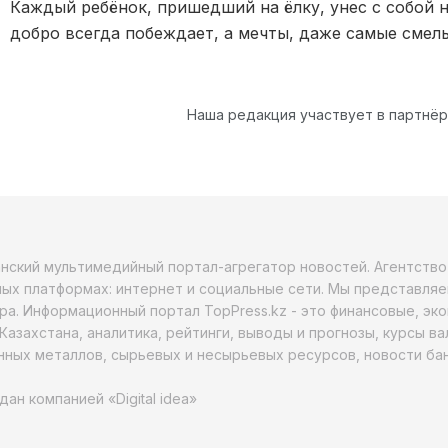
Каждый ребёнок, пришедший на ёлку, унес с собой не
добро всегда побеждает, а мечты, даже самые смел
Наша редакция участвует в партнё
анский мультимедийный портал-агрегатор новостей. Агентств
ых платформах: интернет и социальные сети. Мы представляе
ра. Информационный портал TopPress.kz - это финансовые, эк
Казахстана, аналитика, рейтинги, выводы и прогнозы, курсы в
ных металлов, сырьевых и несырьевых ресурсов, новости бан
дан компанией «Digital idea»