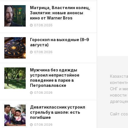
Матрица, Властелин колец,
Заклятие: новые анонсы
кино от Warner Bros
07.08.2026
Гороскоп на выходные (8–9
августа)
07.08.2026
Мужчина без одежды
устроил непристойное
Казахст
поведение в парке в
контентн
Петропавловске
СНГ и ми
07.08.2026
новости 
драгоцен
Девятиклассник устроил
стрельбу в школе: есть
Сайт соз
погибшие
07.08.2026