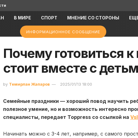
сти
АН
В МИРЕ
СПОРТ
МНЕНИЕ СО СТОРОНЫ
ЕЩ
ИНФОРМАЦИОННОЕ СООБЩЕНИЕ
Почему готовиться к
стоит вместе с деть
by
Темирлан Жапаров
2025/01/13 18:00
Семейные праздники — хороший повод научить реб
полезное умение, но и возможность интересно про
специалисты, передает Toppress со ссылкой на
Vsl
Начинать можно с 3-4 лет, например, с самого прос