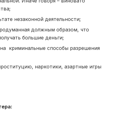
альной. Иначе говоря – виновато
тва;
ьтате незаконной деятельности;
продуманная должным образом, что
получать большие деньги;
ки на криминальные способы разрешения
проституцию, наркотики, азартные игры
тера: