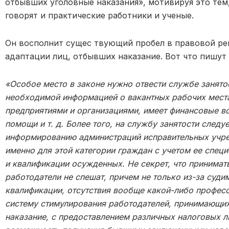
отбывших уголовные наказания», мотивируя это тем
говорят и практические работники и ученые.
Он восполнит сущес твующий пробел в правовой ре
адаптации лиц, отбывших наказание. Вот что пишут 
«Особое место в законе нужно отвести службе занятос
необходимой информацией о вакантных рабочих мест
предприятиями и организациями, имеет финансовые в
помощи и т. д. Более того, на службу занятости следу
информированию администраций исправительных учре
именно для этой категории граждан с учетом ее спец
и квалификации осужденных. Не секрет, что принима
работодатели не спешат, причем не только из-за судим
квалификации, отсутствия вообще какой-либо профес
систему стимулирования работодателей, принимающих
наказание, с предоставлением различных налоговых л