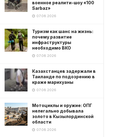
военное реалити-шоу «100
Sarbaz»
07.08.2026
Туризм как шанс на жизнь:
почему развитие
инфраструктуры
необходимо ВКО
07.08.2026
Казахстанцев задержали в
Таиланде по подозрению в
краже марихуаны
07.08.2026
Мотоциклы и оружие: ОПГ
нелегально добывала
золото в Кызылординской
области
07.08.2026