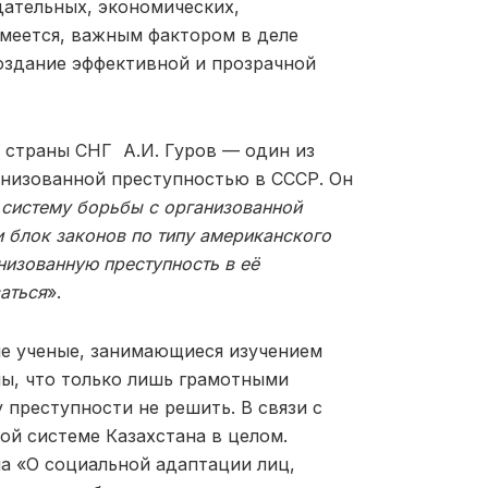
дательных, экономических,
умеется, важным фактором в деле
оздание эффективной и прозрачной
л страны СНГ А.И. Гуров —
один из
анизованной преступностью в СССР
. Он
 систему борьбы с организованной
и блок законов по типу американского
низованную преступность в её
заться
»
.
е ученые, занимающиеся изучением
ны, что только лишь грамотными
 преступности не решить. В связи с
й системе Казахстана в целом.
а «О социальной адаптации лиц,