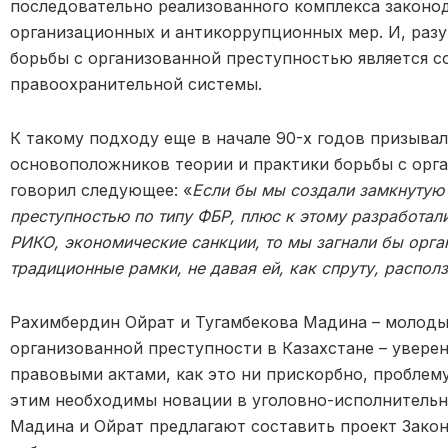
последовательно реализованного комплекса законо
организационных и антикоррупционных мер. И, раз
борьбы с организованной преступностью является с
правоохранительной системы.
К такому подходу еще в начале 90-х годов призыва
основоположников теории и практики борьбы с орг
говорил следующее:
«
Если бы мы создали замкнутую
преступностью по типу ФБР, плюс к этому разработал
РИКО, экономические санкции, то мы загнали бы орга
традиционные рамки, не давая ей, как спруту, распол
Рахимбердин Ойрат и Тугамбекова Мадина – молоды
организованной преступности в Казахстане – увере
правовыми актами, как это ни прискорбно, проблему
этим необходимы новации в уголовно-исполнительно
Мадина и Ойрат предлагают составить проект Закон