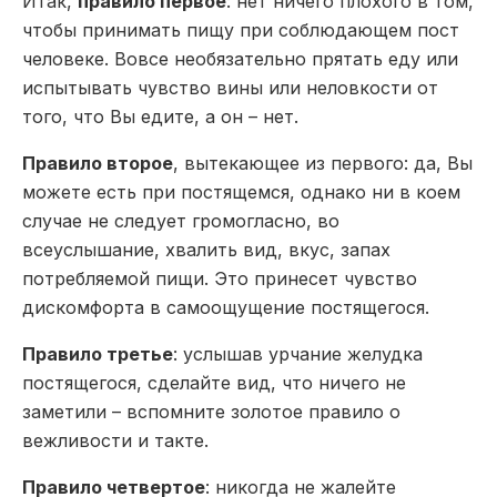
Итак,
правило первое
: нет ничего плохого в том,
чтобы принимать пищу при соблюдающем пост
человеке. Вовсе необязательно прятать еду или
испытывать чувство вины или неловкости от
того, что Вы едите, а он – нет.
Правило второе
, вытекающее из первого: да, Вы
можете есть при постящемся, однако ни в коем
случае не следует громогласно, во
всеуслышание, хвалить вид, вкус, запах
потребляемой пищи. Это принесет чувство
дискомфорта в самоощущение постящегося.
Правило третье
: услышав урчание желудка
постящегося, сделайте вид, что ничего не
заметили – вспомните золотое правило о
вежливости и такте.
Правило четвертое
: никогда не жалейте