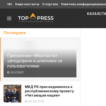
18+
Наши контакты
О портале
Политика конфиденциально
КАЗАХСТ
Последние
Приложение «ВКонтакте»
заподозрили в шпионаже за
пользователями
31.07.2017
МВД РК присоединилось к
республиканскому проекту
«Читающая нация»
06.08.2026