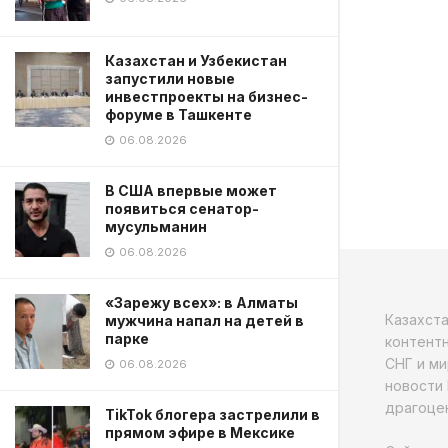
Казахстан и Узбекистан
запустили новые
инвестпроекты на бизнес-
форуме в Ташкенте
06.08.2026
В США впервые может
появиться сенатор-
мусульманин
06.08.2026
«Зарежу всех»: в Алматы
Казахст
мужчина напал на детей в
парке
контентн
СНГ и ми
06.08.2026
новости 
драгоцен
TikTok блогера застрелили в
прямом эфире в Мексике