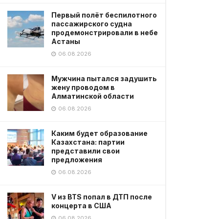
Первый полёт беспилотного
пассажирского судна
продемонстрировали в небе
Астаны
06.08.2026
Мужчина пытался задушить
жену проводом в
Алматинской области
06.08.2026
Каким будет образование
Казахстана: партии
представили свои
предложения
06.08.2026
V из BTS попал в ДТП после
концерта в США
06.08.2026