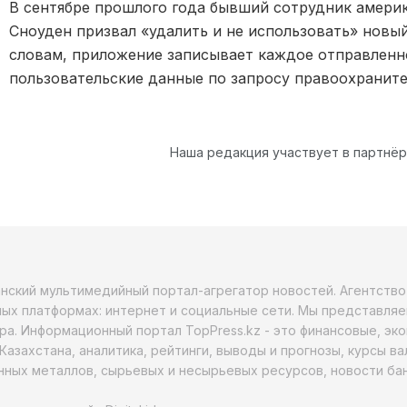
В сентябре прошлого года бывший сотрудник амери
Сноуден призвал «удалить и не использовать» новый
словам, приложение записывает каждое отправленн
пользовательские данные по запросу правоохраните
Наша редакция участвует в партнё
анский мультимедийный портал-агрегатор новостей. Агентств
ых платформах: интернет и социальные сети. Мы представляе
ра. Информационный портал TopPress.kz - это финансовые, эк
Казахстана, аналитика, рейтинги, выводы и прогнозы, курсы в
ных металлов, сырьевых и несырьевых ресурсов, новости бан