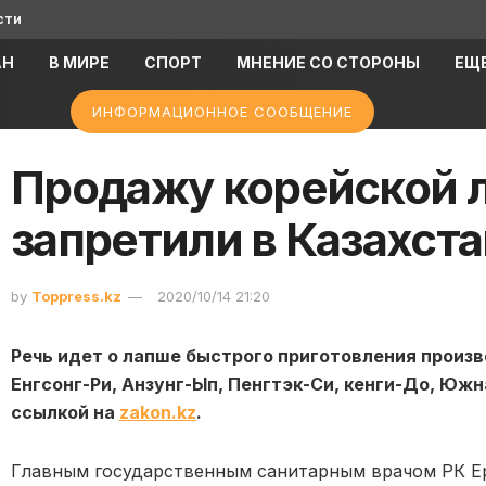
сти
АН
В МИРЕ
СПОРТ
МНЕНИЕ СО СТОРОНЫ
ЕЩ
ИНФОРМАЦИОННОЕ СООБЩЕНИЕ
Продажу корейской 
запретили в Казахст
by
Toppress.kz
2020/10/14 21:20
Речь идет о лапше быстрого приготовления произв
Енгсонг-Ри, Анзунг-Ып, Пенгтэк-Си, кенги-До, Южн
ссылкой на
zakon.kz
.
Главным государственным санитарным врачом РК Е