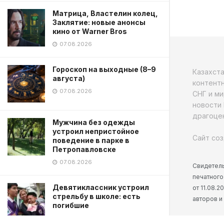
Матрица, Властелин колец,
Заклятие: новые анонсы
кино от Warner Bros
07.08.2026
Гороскоп на выходные (8–9
Казахст
августа)
контентн
07.08.2026
СНГ и ми
новости 
драгоцен
Мужчина без одежды
устроил непристойное
Сайт соз
поведение в парке в
Петропавловске
07.08.2026
Свидетель
печатного
Девятиклассник устроил
от 11.08.
стрельбу в школе: есть
авторов и
погибшие
07.08.2026