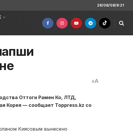
26/08/08/8:21
Е
лапши
ане
A
A
одства Оттоги Рамен Ко, ЛТД,
ая Корея — сообщает Toppress.kz со
рланом Киясовым вынесено