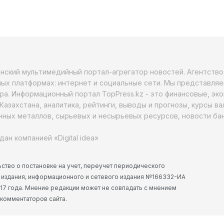
анский мультимедийный портал-агрегатор новостей. Агентств
ых платформах: интернет и социальные сети. Мы представляе
ра. Информационный портал TopPress.kz - это финансовые, эк
Казахстана, аналитика, рейтинги, выводы и прогнозы, курсы в
ных металлов, сырьевых и несырьевых ресурсов, новости бан
дан компанией «Digital idea»
ство о постановке на учет, переучет периодического
 издания, информационного и сетевого издания №166332-ИА
2017 года. Мнение редакции может не совпадать с мнением
 комментаторов сайта.