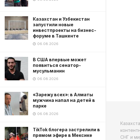
Казахстан и Узбекистан
запустили новые
инвестпроекты на бизнес-
форуме в Ташкенте
06.08.2026
В США впервые может
появиться сенатор-
мусульманин
06.08.2026
«Зарежу всех»: в Алматы
мужчина напал на детей в
парке
06.08.2026
Казахст
TikTok блогера застрелили в
контентн
прямом эфире в Мексике
СНГ и ми