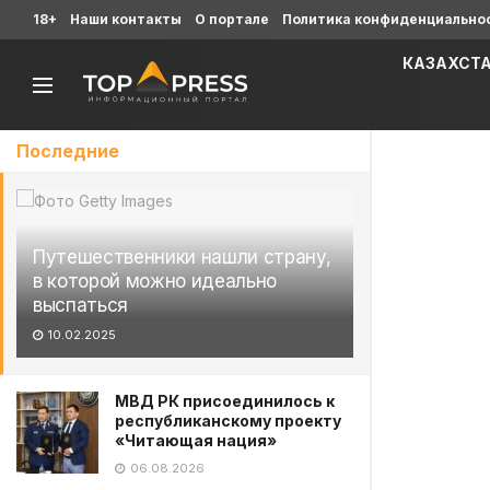
18+
Наши контакты
О портале
Политика конфиденциально
КАЗАХСТ
Последние
Путешественники нашли страну,
в которой можно идеально
выспаться
10.02.2025
МВД РК присоединилось к
республиканскому проекту
«Читающая нация»
06.08.2026