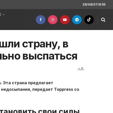
26/08/07/8:55
Е
ли страну, в
льно выспаться
A
A
. Эта страна предлагает
недосыпания, передает Toppress со
становить свои силы