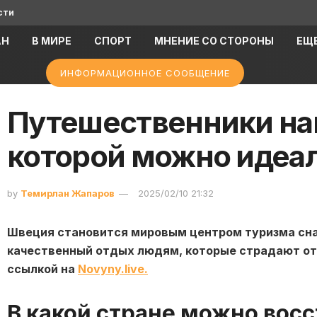
сти
АН
В МИРЕ
СПОРТ
МНЕНИЕ СО СТОРОНЫ
ЕЩ
ИНФОРМАЦИОННОЕ СООБЩЕНИЕ
Путешественники наш
которой можно идеа
by
Темирлан Жапаров
2025/02/10 21:32
Швеция становится мировым центром туризма сна
качественный отдых людям, которые страдают от 
ссылкой на
Novyny.live.
В какой стране можно вос