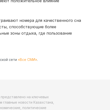
имеют положительное влияние
траивают номера для качественного сна
исты, способствующие более
ьные зоны отдыха, где пользование
рской сети
«Все СМИ»
.
о представлено на ключевых
м главные новости Казахстана,
ономические, политические