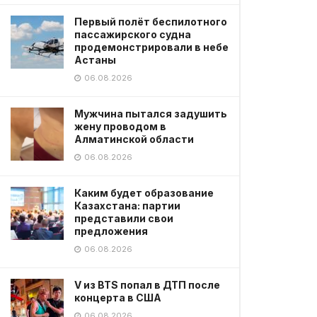
Первый полёт беспилотного
пассажирского судна
продемонстрировали в небе
Астаны
06.08.2026
Мужчина пытался задушить
жену проводом в
Алматинской области
06.08.2026
Каким будет образование
Казахстана: партии
представили свои
предложения
06.08.2026
V из BTS попал в ДТП после
концерта в США
06.08.2026