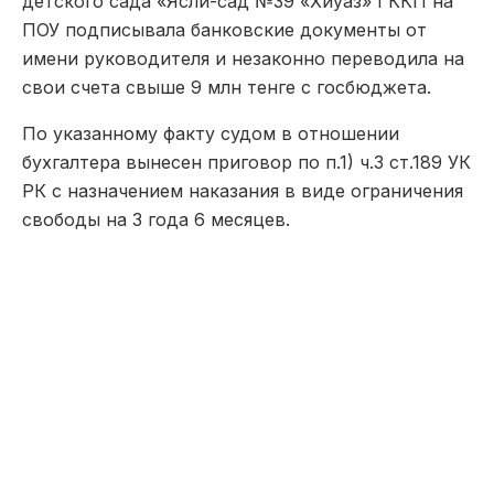
детского сада «Ясли-сад №39 «Хиуаз» ГККП на
ПОУ подписывала банковские документы от
имени руководителя и незаконно переводила на
свои счета свыше 9 млн тенге с госбюджета.
По указанному факту судом в отношении
бухгалтера вынесен приговор по п.1) ч.3 ст.189 УК
РК с назначением наказания в виде ограничения
свободы на 3 года 6 месяцев.
Наша редакция участвует в партнёрской сети
«Все
СМИ»
.
Казахстанский мультимедийный портал-агрегатор