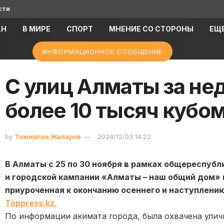
сти
АН
В МИРЕ
СПОРТ
МНЕНИЕ СО СТОРОНЫ
ЕЩ
ИНФОРМАЦИОННОЕ СООБЩЕНИЕ
С улиц Алматы за не
более 10 тысяч кубо
by
Темирлан Жапаров
2024/12/03 14:22
В Алматы с 25 по 30 ноября в рамках общереспубл
и городской кампании «Алматы – наш общий дом»
приуроченная к окончанию осеннего и наступлению
Toppress.kz.
По информации акимата города, была охвачена ули