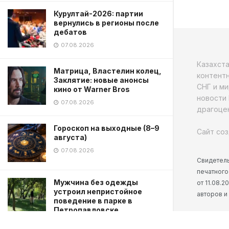
Курултай-2026: партии
вернулись в регионы после
дебатов
07.08.2026
Казахст
Матрица, Властелин колец,
контентн
Заклятие: новые анонсы
СНГ и ми
кино от Warner Bros
новости 
07.08.2026
драгоцен
Гороскоп на выходные (8–9
Сайт соз
августа)
07.08.2026
Свидетель
печатного
Мужчина без одежды
от 11.08.
устроил непристойное
авторов и
поведение в парке в
Петропавловске
07.08.2026