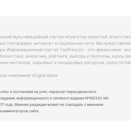
анский мультимедийный портал-агрегатор новостей. Агентств
ых платформах: интернет и социальные сети. Мы представляе
ра. Информационный портал TopPress.kz - это финансовые, эк
Казахстана, аналитика, рейтинги, выводы и прогнозы, курсы в
ных металлов, сырьевых и несырьевых ресурсов, новости бан
дан компанией «Digital idea»
ство о постановке на учет, переучет периодического
 издания, информационного и сетевого издания №166332-ИА
2017 года. Мнение редакции может не совпадать с мнением
 комментаторов сайта.