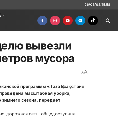
26/08/08/15:58
Е
делю вывезли
метров мусора
A
A
иканской программы «Таза Қазақстан»
 проведена масштабная уборка,
 зимнего сезона, передает
чно-дорожная сеть, общедоступные