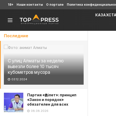
18+
Наши контакты
О портале
Политика конфиденциально
КАЗАХСТ
Последние
С улиц Алматы за неделю
вывезли более 10 тысяч
кубометров мусора
03.12.2024
Партия «Әділет»: принцип
«Закон и порядок»
обязателен для всех
08.08.2026