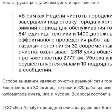
места, русла рек, уличные урны и арычная сеть.
«В рамках Недели чистоты городск
завершили подготовку города к хол
зимний период для обслуживания го
841 единица техники и 1400 дорожн
эффективного проведения работ ав
тазалық» пополнился 32 современн
очистка охватывает 2318 улиц общей
протяженностью 2777 км. Уборка у
осуществляется силами 10 подрядны
в сообщении.
Особое внимание уделено очистке арычной сети гор
Ежедневно до 80 единиц техники и 320 рабочих выво
кубометров смета, ила и мусора. Выбросы состоят в
ТОО «Eco Almaty» проведена очистка русел рек Боль