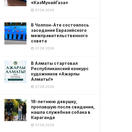
«КазМунайГаза»
07.08.2026
В Чолпон-Ате состоялось
заседание Евразийского
межправительственного
совета
07.08.2026
В Алматы стартовал
Республиканский конкурс
художников «Ажарлы
Алматы!»
07.08.2026
18-летнюю девушку,
пропавшую после свидания,
нашла служебная собака в
Караганде
07.08.2026