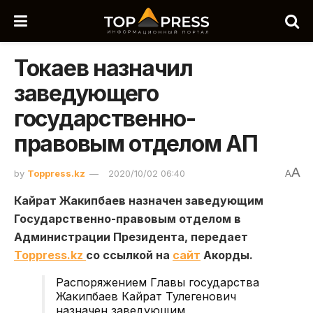
Токаев назначил
заведующего
государственно-
правовым отделом АП
A
by
Toppress.kz
2020/10/02 06:40
A
Кайрат Жакипбаев назначен заведующим
Государственно-правовым отделом в
Администрации Президента, передает
Toppress.kz
со ссылкой на
сайт
Акорды.
Распоряжением Главы государства
Жакипбаев Кайрат Тулегенович
назначен заведующим