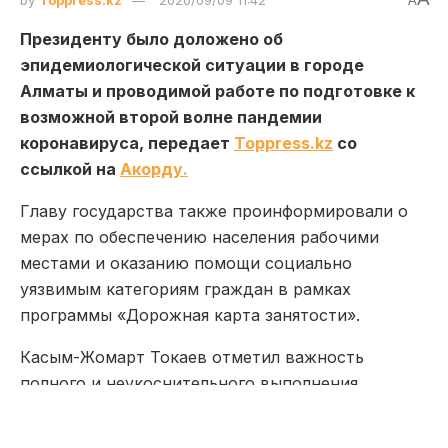
A
Президенту было доложено об
эпидемиологической ситуации в городе
Алматы и проводимой работе по подготовке к
возможной второй волне пандемии
коронавируса, передает
Toppress.kz
со
ссылкой на
Акорду.
Главу государства также проинформировали о
мерах по обеспечению населения рабочими
местами и оказанию помощи социально
уязвимым категориям граждан в рамках
программы «Дорожная карта занятости».
Касым-Жомарт Токаев отметил важность
полного и неукоснительного выполнения
Послания Президента народу Казахстана. Глава
государства особо указал на важность