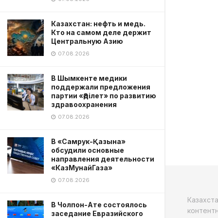
Казахстан: нефть и медь.
Кто на самом деле держит
Центральную Азию
07.08.2026
В Шымкенте медики
поддержали предложения
партии «Әділет» по развитию
здравоохранения
07.08.2026
В «Самрук-Қазына»
обсудили основные
направления деятельности
«КазМунайГаза»
07.08.2026
Казахст
В Чолпон-Ате состоялось
контентн
заседание Евразийского