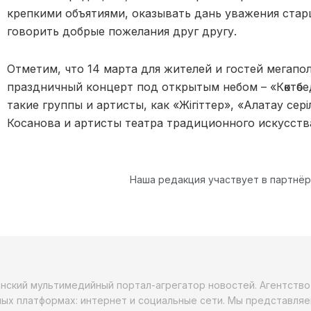
крепкими объятиями, оказывать дань уважения стар
говорить добрые пожелания друг другу.
Отметим, что 14 марта для жителей и гостей мегапол
праздничный концерт под открытым небом – «Көктөбед
такие группы и артисты, как «Жігіттер», «Алатау сер
Косанова и артисты театра традиционного искусств
Наша редакция участвует в партнё
анский мультимедийный портал-агрегатор новостей. Агентств
ых платформах: интернет и социальные сети. Мы представляе