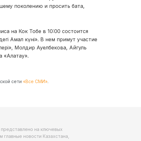
шему поколению и просить бата,
иса на Кок Тобе в 10:00 состоится
егі Амал күні». В нем примут участие
ілері», Молдир Ауелбекова, Айгуль
а «Алатау».
рской сети
«Все СМИ»
.
о представлено на ключевых
м главные новости Казахстана,