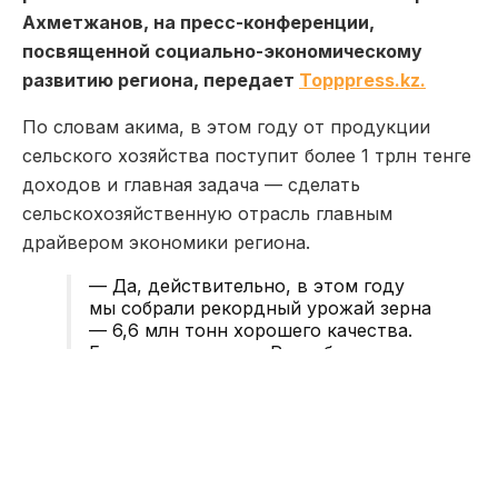
Ахметжанов, на пресс-конференции,
посвященной социально-экономическому
развитию региона, передает
Topppress.kz.
По словам акима, в этом году от продукции
сельского хозяйства поступит более 1 трлн тенге
доходов и главная задача — сделать
сельскохозяйственную отрасль главным
драйвером экономики региона.
— Да, действительно, в этом году
мы собрали рекордный урожай зерна
— 6,6 млн тонн хорошего качества.
Если в среднем, по Республике,
пшеница высокого товарного
качества составляет 40 процентов,
то у нас 60 процентов, — отметил
Марат Ахметжанов.
Учитывая рекордные 6,6 млн тонн зерна, а также