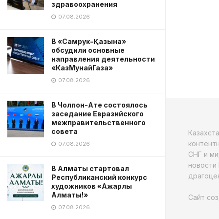
здравоохранения
07.08.2026
В «Самрук-Қазына»
обсудили основные
направления деятельности
«КазМунайГаза»
07.08.2026
В Чолпон-Ате состоялось
заседание Евразийского
межправительственного
совета
Казахст
контентн
07.08.2026
СНГ и ми
новости 
В Алматы стартовал
драгоцен
Республиканский конкурс
художников «Ажарлы
Алматы!»
Сайт соз
07.08.2026