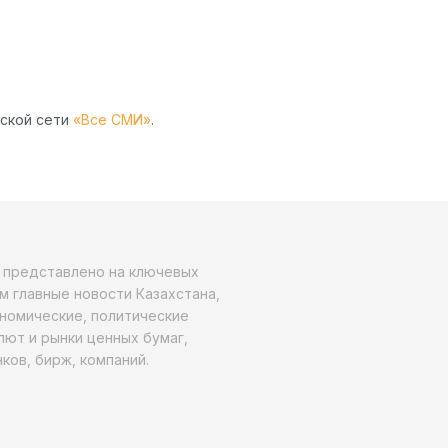
рской сети
«Все СМИ»
.
о представлено на ключевых
м главные новости Казахстана,
ономические, политические
алют и рынки ценных бумаг,
ков, бирж, компаний.