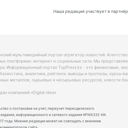
Наша редакция участвует в партнё
анский мультимедийный портал-агрегатор новостей. Агентств
ых платформах: интернет и социальные сети. Мы представляе
ра. Информационный портал TopPress.kz - это финансовые, эк
Казахстана, аналитика, рейтинги, выводы и прогнозы, курсы в
ных металлов, сырьевых и несырьевых ресурсов, новости бан
дан компанией «Digital idea»
ство о постановке на учет, переучет периодического
 издания, информационного и сетевого издания №166332-ИА
2017 года. Мнение редакции может не совпадать с мнением
 комментаторов сайта.