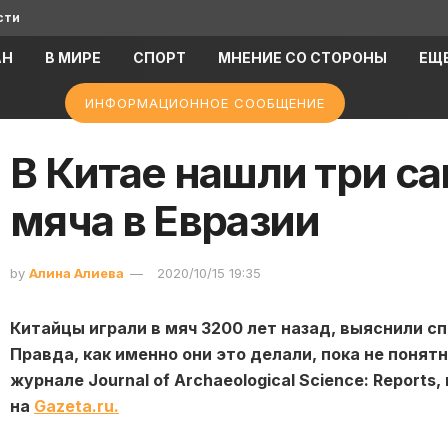
сти
АН
В МИРЕ
СПОРТ
МНЕНИЕ СО СТОРОНЫ
ЕЩ
ИНФОРМАЦИОННОЕ СООБЩЕНИЕ
В Китае нашли три с
мяча в Евразии
by
Алина Алиева
2020/10/15 19:35
Китайцы играли в мяч 3200 лет назад, выяснили 
Правда, как именно они это делали, пока не понят
журнале Journal of Archaeological Science: Reports
на
Gazeta.ru.