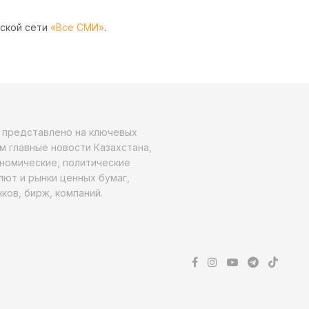
рской сети
«Все СМИ»
.
о представлено на ключевых
м главные новости Казахстана,
ономические, политические
алют и рынки ценных бумаг,
ков, бирж, компаний.