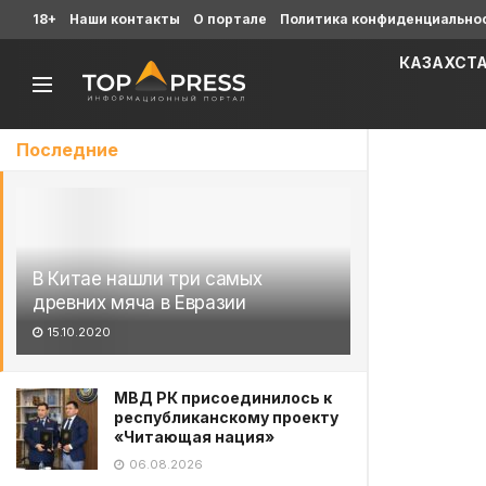
18+
Наши контакты
О портале
Политика конфиденциально
КАЗАХСТ
Последние
В Китае нашли три самых
древних мяча в Евразии
15.10.2020
МВД РК присоединилось к
республиканскому проекту
«Читающая нация»
06.08.2026