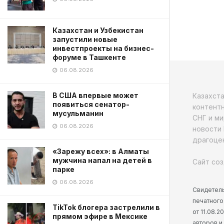
Казахстан и Узбекистан
запустили новые
инвестпроекты на бизнес-
форуме в Ташкенте
06.08.2026
В США впервые может
Казахст
появиться сенатор-
контентн
мусульманин
СНГ и ми
06.08.2026
новости 
драгоцен
«Зарежу всех»: в Алматы
мужчина напал на детей в
Сайт соз
парке
06.08.2026
Свидетель
печатного
TikTok блогера застрелили в
от 11.08.
прямом эфире в Мексике
авторов и