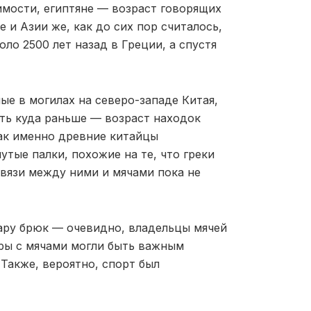
имости, египтяне — возраст говорящих
е и Азии же, как до сих пор считалось,
ло 2500 лет назад в Греции, а спустя
е в могилах на северо-западе Китая,
ать куда раньше — возраст находок
как именно древние китайцы
утые палки, похожие на те, что греки
связи между ними и мячами пока не
ару брюк — очевидно, владельцы мячей
гры с мячами могли быть важным
Также, вероятно, спорт был