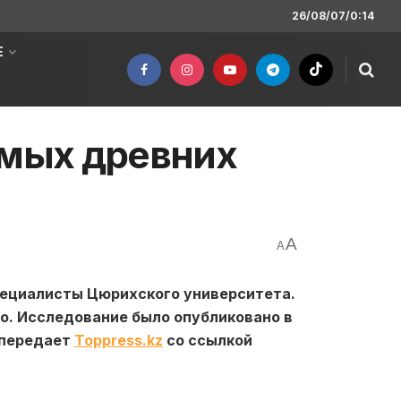
26/08/07/0:14
Е
амых древних
A
A
специалисты Цюрихского университета.
но. Исследование было опубликовано в
, передает
Toppress.kz
со ссылкой