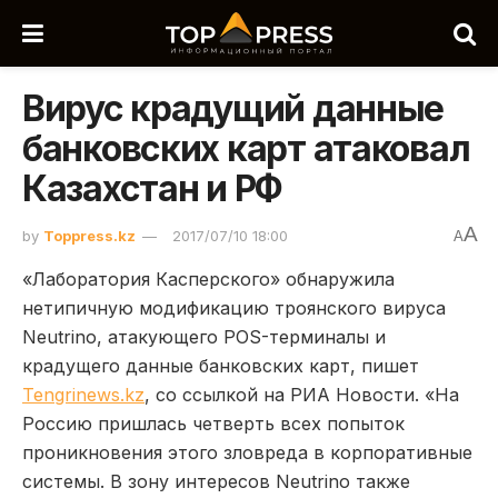
Вирус крадущий данные
банковских карт атаковал
Казахстан и РФ
A
by
Toppress.kz
2017/07/10 18:00
A
«Лаборатория Касперского» обнаружила
нетипичную модификацию троянского вируса
Neutrino, атакующего POS-терминалы и
крадущего данные банковских карт, пишет
Tengrinews.kz
, со ссылкой на РИА Новости. «На
Россию пришлась четверть всех попыток
проникновения этого зловреда в корпоративные
системы. В зону интересов Neutrino также