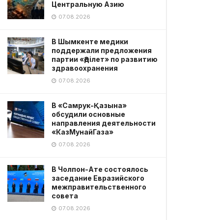
Центральную Азию
07.08.2026
В Шымкенте медики
поддержали предложения
партии «Әділет» по развитию
здравоохранения
07.08.2026
В «Самрук-Қазына»
обсудили основные
направления деятельности
«КазМунайГаза»
07.08.2026
В Чолпон-Ате состоялось
заседание Евразийского
межправительственного
совета
07.08.2026