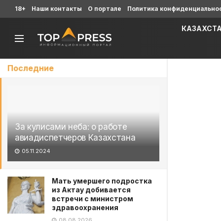
18+
Наши контакты
О портале
Политика конфиденциально
КАЗАХСТ
Последние
За кулисами неба: о работе
авиадиспетчеров Казахстана
05.11.2024
Мать умершего подростка
из Актау добивается
встречи с министром
здравоохранения
08.08.2026