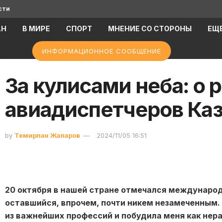
сти
АН
В МИРЕ
СПОРТ
МНЕНИЕ СО СТОРОНЫ
ЕЩ
ИНФОРМАЦИОННОЕ СООБЩЕНИЕ
За кулисами неба: о 
авиадиспетчеров Каз
by
Темирлан Жапаров
2024/11/05 16:51
20 октября в нашей стране отмечался междунаро
оставшийся, впрочем, почти никем незамеченным.
из важнейших профессий и побудила меня как нер