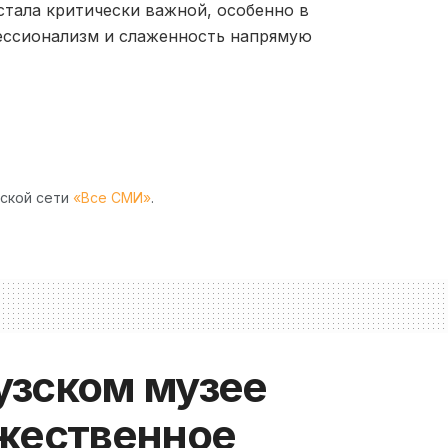
стала критически важной, особенно в
фессионализм и слаженность напрямую
рской сети
«Все СМИ»
.
узском музее
ржественное