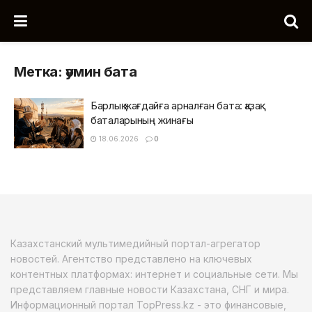
Метка:
әумин бата
Барлық жағдайға арналған бата: қазақ
баталарының жинағы
18.06.2026
0
Казахстанский мультимедийный портал-агрегатор
новостей. Агентство представлено на ключевых
контентных платформах: интернет и социальные сети. Мы
представляем главные новости Казахстана, СНГ и мира.
Информационный портал TopPress.kz - это финансовые,