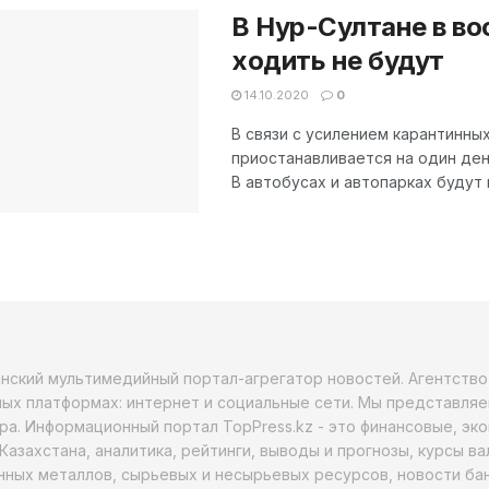
В Нур-Султане в во
ходить не будут
14.10.2020
0
В связи с усилением карантинны
приостанавливается на один ден
В автобусах и автопарках будут 
анский мультимедийный портал-агрегатор новостей. Агентств
ых платформах: интернет и социальные сети. Мы представляе
ра. Информационный портал TopPress.kz - это финансовые, эк
Казахстана, аналитика, рейтинги, выводы и прогнозы, курсы в
ных металлов, сырьевых и несырьевых ресурсов, новости бан