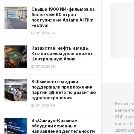
Свыше 1900 ИИ-фильмов из
более чем 90 стран
поступило на Astana AI Film
Festival
07.08.2026
Казахстан: нефть и медь.
Кто на самом деле держит
Центральную Азию
07.08.2026
В Шымкенте медики
поддержали предложения
партии «Әділет» по развитию
здравоохранения
Казахст
07.08.2026
контентн
СНГ и ми
В «Самрук-Қазына»
новости 
обсудили основные
драгоцен
направления деятельности