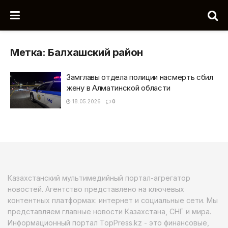
Метка:
Балхашский район
Замглавы отдела полиции насмерть сбил
жену в Алматинской области
18.05.2026
0
Казахстанский мультимедийный портал-агрегатор
новостей. Агентство представлено на ключевых
контентных платформах: интернет и социальные сети. Мы
представляем главные новости Казахстана, СНГ и мира.
Информационный портал TopPress.kz - это финансовые,