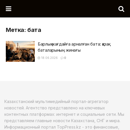
Метка:
бата
Барлық жағдайға арналған бата: қазақ
баталарының жинағы
18.06.2026
0
Казахстанский мультимедийный портал-агрегатор
новостей. Агентство представлено на ключевых
контентных платформах: интернет и социальные сети. Мы
представляем главные новости Казахстана, СНГ и мира.
Информационный портал TopPress.kz - это финансовые,