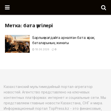
Метка:
бата үлгілері
Барлық жағдайға арналған бата: қазақ
баталарының жинағы
18.06.2026
0
Казахстанский мультимедийный портал-агрегатор
новостей. Агентство представлено на ключевых
контентных платформах: интернет и социальные сети. Мы
представляем главные новости Казахстана, СНГ и мира.
Информационный портал TopPress.kz - это финансовые,