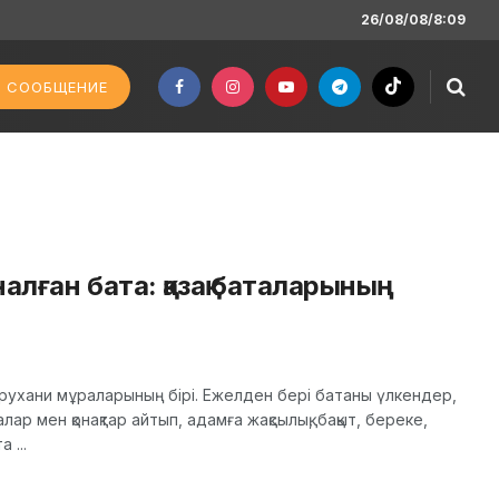
26/08/08/8:09
 СООБЩЕНИЕ
алған бата: қазақ баталарының
ы рухани мұраларының бірі. Ежелден бері батаны үлкендер,
налар мен қонақтар айтып, адамға жақсылық, бақыт, береке,
 ...