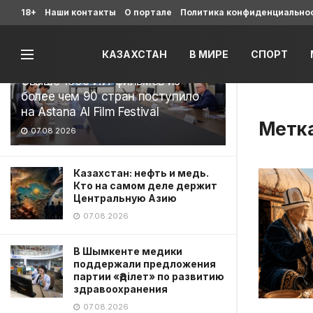
Последние
18+
Наши контакты
О портале
Политика конфиденциально
КАЗАХСТАН
В МИРЕ
СПОРТ
Свыше 1900 ИИ-фильмов из
более чем 90 стран поступило
на Astana AI Film Festival
Метк
07.08.2026
Казахстан: нефть и медь.
Кто на самом деле держит
Центральную Азию
07.08.2026
В Шымкенте медики
поддержали предложения
партии «Әділет» по развитию
здравоохранения
07.08.2026