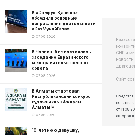
В «Самрук-Қазына»
обсудили основные
направления деятельности
«КазМунайГаза»
07.08.2026
Казахст
контентн
В Чолпон-Ате состоялось
СНГ и ми
заседание Евразийского
новости 
межправительственного
драгоцен
совета
07.08.2026
Сайт соз
В Алматы стартовал
Свидетель
Республиканский конкурс
художников «Ажарлы
печатного
Алматы!»
от 11.08.
07.08.2026
авторов и
18-летнюю девушку,