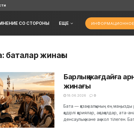
сти
МНЕНИЕ СО СТОРОНЫ
ЕЩЕ
ИНФОРМАЦИОННОЕ
а:
баталар жинағы
Барлық жағдайға арн
жинағы
18.06.2026
0
Бата — қазақ халқының ең маңызд
қадірлі қариялар, ақсақалдар, ата-а
денсаулық және ақ жол тілеген. Бата