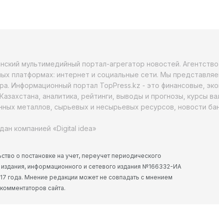
анский мультимедийный портал-агрегатор новостей. Агентств
ых платформах: интернет и социальные сети. Мы представляе
ра. Информационный портал TopPress.kz - это финансовые, эк
Казахстана, аналитика, рейтинги, выводы и прогнозы, курсы в
ных металлов, сырьевых и несырьевых ресурсов, новости бан
дан компанией «Digital idea»
ство о постановке на учет, переучет периодического
 издания, информационного и сетевого издания №166332-ИА
2017 года. Мнение редакции может не совпадать с мнением
 комментаторов сайта.