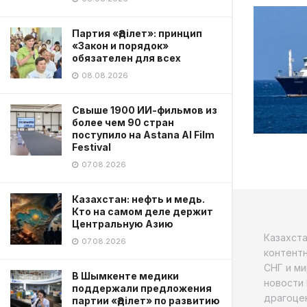
Партия «Әділет»: принцип
«Закон и порядок»
обязателен для всех
08.08.2026
Свыше 1900 ИИ-фильмов из
более чем 90 стран
поступило на Astana AI Film
Festival
07.08.2026
Казахстан: нефть и медь.
Кто на самом деле держит
Центральную Азию
Казахст
07.08.2026
контентн
СНГ и ми
В Шымкенте медики
новости 
поддержали предложения
драгоцен
партии «Әділет» по развитию