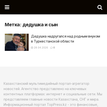
Метка:
дедушка и сын
Дедушка надругался над родным внуком
в Туркестанской области
28.04.2026
0
Казахстанский мультимедийный портал-агрегатор
новостей. Агентство представлено на ключевых
контентных платформах: интернет и социальные сети. Мы
представляем главные новости Казахстана, СНГ и мира.
Информационный портал TopPress.kz - это финансовые,